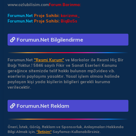
www.ozlubilisim.com
Forum Barinma:
Forumun.Net
Proje Sahibi:
karizma_
Forumun.Net
Proje Sahibi:
BiqBoSs
Forumun.Net Bilgilendirme
Forumun.Net
"Resmi Kurum"
ve Markalar ile Resmi Hiç Bir
Bağı Yoktur.!
5846 sayılı Fikir ve Sanat Eserleri Kanunu
gereğince sitemizde telif hakkı bulunan mp3,video v.b.
eserlerin paylaşımı yasaktır. Yasal işlem olması halinde
paylaşan kişi yada kişilerin bilgileri gerekli kuruma
verilecektir.
Forumun.Net Reklam
Öneri, İstek, Görüş, Reklam ve Sponsorluk, Anlaşmaları Hakkında
Bilgi Almak için,
"İletişim"
Sayfamızı Kullanabilirsiniz.