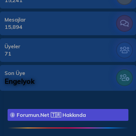
15,241
Mesajlar
15,894
Üyeler
71
Son Üye
Engelyok
Forumun.Net 🇹🇷 Hakkında