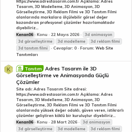
https://www.adrestasarim.com.tr Açıklama: Adres
Tasarım, 3D Modelleme, 3D Animasyon, 3D
Görselleştirme, 3D Reklam Filmi ve 3D Tanıtım Filmi
alanlarında markalara ölçülebilir görsel değer
kazandıran profesyonel çözümler hazırlamaktadır
diyebiliriz...
Konu
22 Mayıs 2026
Kenan06
3d
animasyon
3d
görselleştirme
3d
modelleme
3d
reklam
filmi
Cevaplar: 0
Forum:
3d
tanıtım
filmi
Web Site
Tanıtımları
Adres Tasarım ile 3D
Tanıtım
K
Görselleştirme ve Animasyonda Güçlü
Çözümler
Site adı: Adres Tasarım Site adresi:
https://www.adrestasarim.com.tr Açıklama: Adres
Tasarım, 3D Modelleme, 3D Animasyon, 3D
Görselleştirme, 3D Reklam Filmi ve 3D Tanıtım Filmi
alanlarında yüksek değer odaklı, güven veren, istikrarlı
çözümler geliştiren köklü bir kuruluştur diyebiliriz...
Konu
28 Mart 2026
Kenan06
3d
animasyon
3d
görselleştirme
3d
modelleme
3d
reklam
filmi