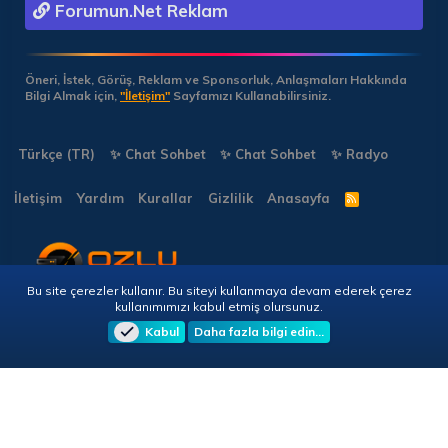
Forumun.Net Reklam
Öneri, İstek, Görüş, Reklam ve Sponsorluk, Anlaşmaları Hakkında
Bilgi Almak için,
"İletişim"
Sayfamızı Kullanabilirsiniz.
Türkçe (TR)
✨ Chat Sohbet
✨ Chat Sohbet
✨ Radyo
İletişim
Yardım
Kurallar
Gizlilik
Anasayfa
R
S
S
Bu site çerezler kullanır. Bu siteyi kullanmaya devam ederek çerez
Copyright © 2026 🎭 Forumun.NET - Tüm Hakları Saklıdır!
kullanımımızı kabul etmiş olursunuz.
Kabul
Daha fazla bilgi edin…