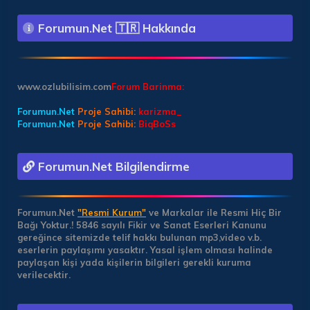
Forumun.Net 🇹🇷 Hakkında
www.ozlubilisim.com
Forum Barinma:
Forumun.Net
Proje Sahibi:
karizma_
Forumun.Net
Proje Sahibi:
BiqBoSs
Forumun.Net Bilgilendirme
Forumun.Net
"Resmi Kurum"
ve Markalar ile Resmi Hiç Bir
Bağı Yoktur.!
5846 sayılı Fikir ve Sanat Eserleri Kanunu
gereğince sitemizde telif hakkı bulunan mp3,video v.b.
eserlerin paylaşımı yasaktır. Yasal işlem olması halinde
paylaşan kişi yada kişilerin bilgileri gerekli kuruma
verilecektir.