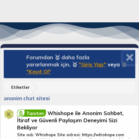
Forumdan 🥇 daha fazla
yararlanmak için, 🥇
"Giriş Yap"
veya
🥇
"Kayıt Ol"
Etiketler
anonim chat sitesi
Whishope ile Anonim Sohbet,
Tanıtım
K
İtiraf ve Güvenli Paylaşım Deneyimi Sizi
Bekliyor
Site adı: Whishope Site adresi: https://whishope.com