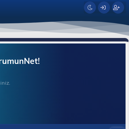
orumunNet!
iniz.