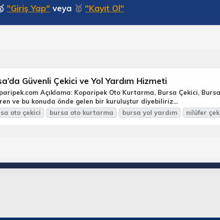
🥇
"Giriş Yap"
veya
🥇
"Kayıt Ol"
a’da Güvenli Çekici ve Yol Yardım Hizmeti
koparipek.com Açıklama: Koparipek Oto Kurtarma, Bursa Çekici, Bursa
ren ve bu konuda önde gelen bir kuruluştur diyebiliriz...
rsa
oto çekici
bursa
oto kurtarma
bursa
yol
yardım
nilüfer çek