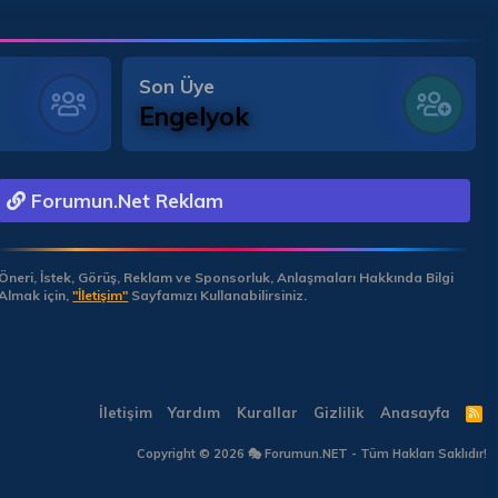
Son Üye
Engelyok
Forumun.Net Reklam
Öneri, İstek, Görüş, Reklam ve Sponsorluk, Anlaşmaları Hakkında Bilgi
Almak için,
"İletişim"
Sayfamızı Kullanabilirsiniz.
İletişim
Yardım
Kurallar
Gizlilik
Anasayfa
R
S
S
Copyright © 2026 🎭 Forumun.NET - Tüm Hakları Saklıdır!