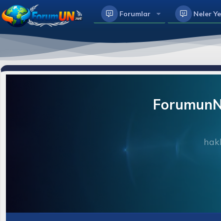
Forumlar
Neler Ye
ForumunNe
hakk