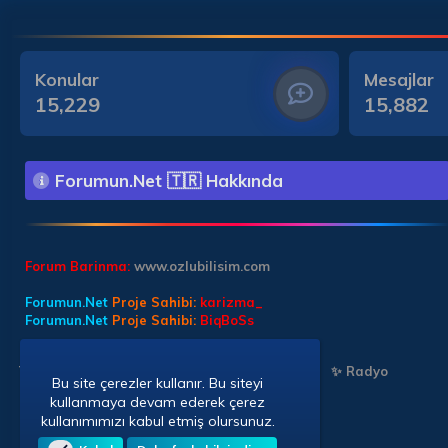
Konular
Mesajlar
15,229
15,882
Forumun.Net 🇹🇷 Hakkında
Forum Barinma:
www.ozlubilisim.com
Forumun.Net
Proje Sahibi:
karizma_
Forumun.Net
Proje Sahibi:
BiqBoSs
Türkçe (TR)
✨ Chat Sohbet
✨ Chat Sohbet
✨ Radyo
Bu site çerezler kullanır. Bu siteyi
kullanmaya devam ederek çerez
kullanımımızı kabul etmiş olursunuz.