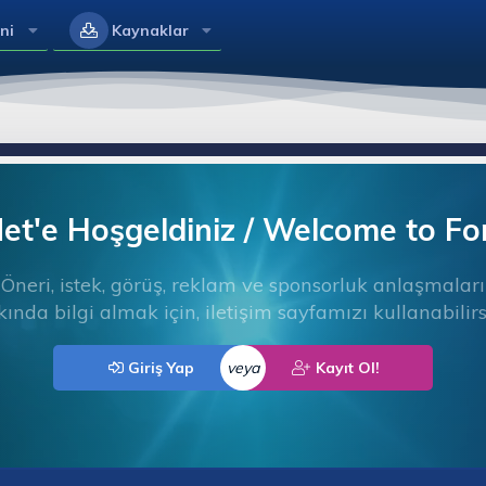
ni
Kaynaklar
t'e Hoşgeldiniz / Welcome to F
Öneri, istek, görüş, reklam ve sponsorluk anlaşmaları
ında bilgi almak için, iletişim sayfamızı kullanabilirs
Giriş Yap
veya
Kayıt Ol!