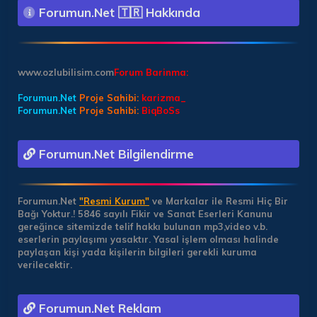
Forumun.Net 🇹🇷 Hakkında
www.ozlubilisim.com
Forum Barinma:
Forumun.Net
Proje Sahibi:
karizma_
Forumun.Net
Proje Sahibi:
BiqBoSs
Forumun.Net Bilgilendirme
Forumun.Net
"Resmi Kurum"
ve Markalar ile Resmi Hiç Bir
Bağı Yoktur.!
5846 sayılı Fikir ve Sanat Eserleri Kanunu
gereğince sitemizde telif hakkı bulunan mp3,video v.b.
eserlerin paylaşımı yasaktır. Yasal işlem olması halinde
paylaşan kişi yada kişilerin bilgileri gerekli kuruma
verilecektir.
Forumun.Net Reklam