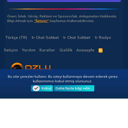
Öneri, İstek, Görüş, Reklam ve Sponsorluk, Anlaşmaları Hakkında
Bilgi Almak için,
"İletişim"
Sayfamızı Kullanabilirsiniz.
Türkçe (TR)
✨ Chat Sohbet
✨ Chat Sohbet
✨ Radyo
İletişim
Yardım
Kurallar
Gizlilik
Anasayfa
R
S
S
Bu site çerezler kullanır. Bu siteyi kullanmaya devam ederek çerez
Copyright © 2026 🎭 Forumun.NET - Tüm Hakları Saklıdır!
kullanımımızı kabul etmiş olursunuz.
Kabul
Daha fazla bilgi edin…