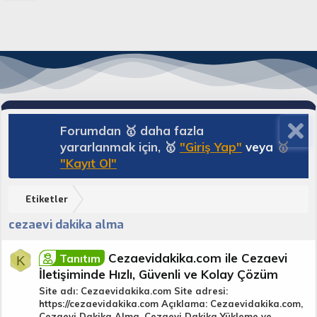
Forumdan 🥇 daha fazla
yararlanmak için, 🥇
"Giriş Yap"
veya
🥇
"Kayıt Ol"
Etiketler
cezaevi dakika alma
Cezaevidakika.com ile Cezaevi
Tanıtım
K
İletişiminde Hızlı, Güvenli ve Kolay Çözüm
Site adı: Cezaevidakika.com Site adresi:
https://cezaevidakika.com Açıklama: Cezaevidakika.com,
Cezaevi Dakika Alma, Cezaevi Dakika Yükleme ve