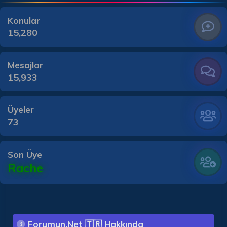
Konular
15,280
Mesajlar
15,933
Üyeler
73
Son Üye
Rache
Forumun.Net 🇹🇷 Hakkında