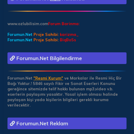
www.ozlubilisim.com
Forum Barinma:
Forumun.Net
Proje Sahibi:
karizma_
Forumun.Net
Proje Sahibi:
BiqBoSs
Forumun.Net Bilgilendirme
Forumun.Net
"Resmi Kurum"
ve Markalar ile Resmi Hiç Bir
Bağı Yoktur.!
5846 sayılı Fikir ve Sanat Eserleri Kanunu
gereğince sitemizde telif hakkı bulunan mp3,video v.b.
eserlerin paylaşımı yasaktır. Yasal işlem olması halinde
paylaşan kişi yada kişilerin bilgileri gerekli kuruma
verilecektir.
Forumun.Net Reklam