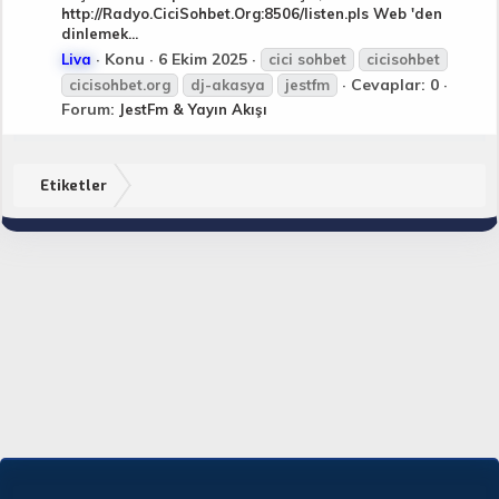
http://Radyo.CiciSohbet.Org:8506/listen.pls Web 'den
dinlemek...
Konu
6 Ekim 2025
Liva
cici
sohbet
cici
sohbet
Cevaplar: 0
cici
sohbet.org
dj-akasya
jestfm
Forum:
JestFm & Yayın Akışı
Etiketler