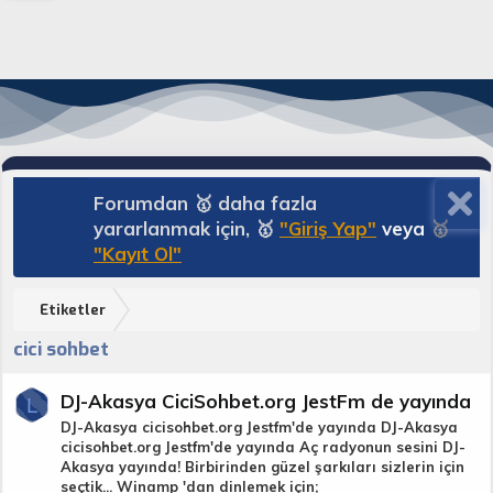
Forumdan 🥇 daha fazla
yararlanmak için, 🥇
"Giriş Yap"
veya
🥇
"Kayıt Ol"
Etiketler
cici sohbet
DJ-Akasya CiciSohbet.org JestFm de yayında
L
DJ-Akasya cicisohbet.org Jestfm'de yayında DJ-Akasya
cicisohbet.org Jestfm'de yayında Aç radyonun sesini DJ-
Akasya yayında! Birbirinden güzel şarkıları sizlerin için
seçtik... Winamp 'dan dinlemek için;