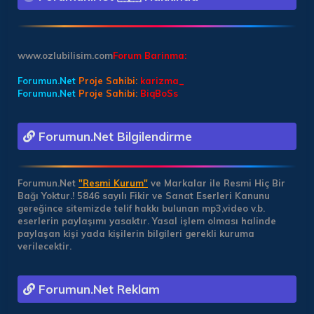
www.ozlubilisim.com
Forum Barinma:
Forumun.Net
Proje Sahibi:
karizma_
Forumun.Net
Proje Sahibi:
BiqBoSs
Forumun.Net Bilgilendirme
Forumun.Net
"Resmi Kurum"
ve Markalar ile Resmi Hiç Bir
Bağı Yoktur.!
5846 sayılı Fikir ve Sanat Eserleri Kanunu
gereğince sitemizde telif hakkı bulunan mp3,video v.b.
eserlerin paylaşımı yasaktır. Yasal işlem olması halinde
paylaşan kişi yada kişilerin bilgileri gerekli kuruma
verilecektir.
Forumun.Net Reklam