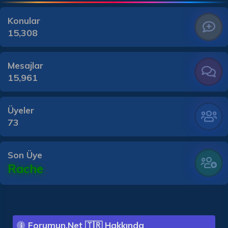
Konular
15,308
Mesajlar
15,961
Üyeler
73
Son Üye
Rache
Forumun.Net 🇹🇷 Hakkında