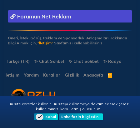
Forumun.Net Reklam
Öneri, İstek, Görüş, Reklam ve Sponsorluk, Anlaşmaları Hakkında
Bilgi Almak için,
"İletişim"
Sayfamızı Kullanabilirsiniz.
Türkçe (TR)
✨ Chat Sohbet
✨ Chat Sohbet
✨ Radyo
İletişim
Yardım
Kurallar
Gizlilik
Anasayfa
R
S
S
Bu site çerezler kullanır. Bu siteyi kullanmaya devam ederek çerez
Copyright © 2026 🎭 Forumun.NET - Tüm Hakları Saklıdır!
kullanımımızı kabul etmiş olursunuz.
Kabul
Daha fazla bilgi edin…