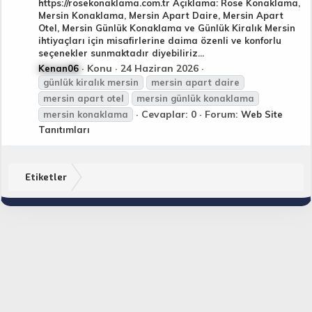
https://rosekonaklama.com.tr Açıklama: Rose Konaklama,
Mersin Konaklama, Mersin Apart Daire, Mersin Apart
Otel, Mersin Günlük Konaklama ve Günlük Kiralık Mersin
ihtiyaçları için misafirlerine daima özenli ve konforlu
seçenekler sunmaktadır diyebiliriz...
Konu
24 Haziran 2026
Kenan06
günlük
kiralık
mersin
mersin
apart daire
mersin
apart otel
mersin
günlük
konaklama
Cevaplar: 0
Forum:
mersin
konaklama
Web Site
Tanıtımları
Etiketler