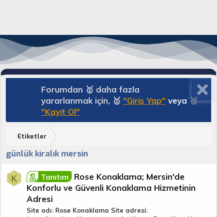
Forumdan 🥇 daha fazla
yararlanmak için, 🥇
"Giriş Yap"
veya
🥇
"Kayıt Ol"
Etiketler
günlük kiralık mersin
Rose Konaklama; Mersin'de
Tanıtım
K
Konforlu ve Güvenli Konaklama Hizmetinin
Adresi
Site adı: Rose Konaklama Site adresi: