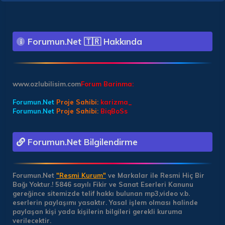
Forumun.Net 🇹🇷 Hakkında
www.ozlubilisim.com
Forum Barinma:
Forumun.Net
Proje Sahibi:
karizma_
Forumun.Net
Proje Sahibi:
BiqBoSs
Forumun.Net Bilgilendirme
Forumun.Net
"Resmi Kurum"
ve Markalar ile Resmi Hiç Bir
Bağı Yoktur.!
5846 sayılı Fikir ve Sanat Eserleri Kanunu
gereğince sitemizde telif hakkı bulunan mp3,video v.b.
eserlerin paylaşımı yasaktır. Yasal işlem olması halinde
paylaşan kişi yada kişilerin bilgileri gerekli kuruma
verilecektir.