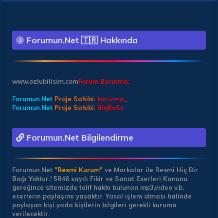
Forumun.Net 🇹🇷 Hakkında
www.ozlubilisim.com
Forum Barinma:
Forumun.Net
Proje Sahibi:
karizma_
Forumun.Net
Proje Sahibi:
BiqBoSs
Forumun.Net Bilgilendirme
Forumun.Net
"Resmi Kurum"
ve Markalar ile Resmi Hiç Bir
Bağı Yoktur.!
5846 sayılı Fikir ve Sanat Eserleri Kanunu
gereğince sitemizde telif hakkı bulunan mp3,video v.b.
eserlerin paylaşımı yasaktır. Yasal işlem olması halinde
paylaşan kişi yada kişilerin bilgileri gerekli kuruma
verilecektir.