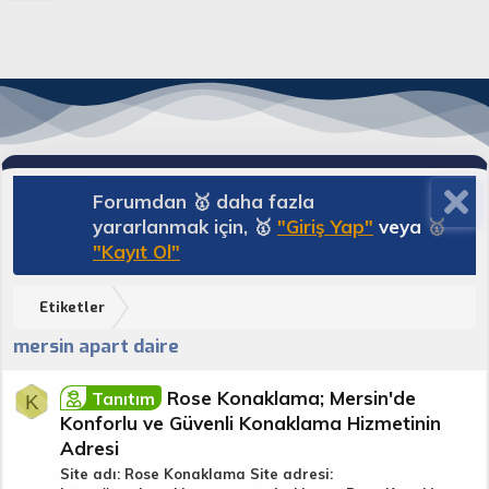
Forumdan 🥇 daha fazla
yararlanmak için, 🥇
"Giriş Yap"
veya
🥇
"Kayıt Ol"
Etiketler
mersin apart daire
Rose Konaklama; Mersin'de
Tanıtım
K
Konforlu ve Güvenli Konaklama Hizmetinin
Adresi
Site adı: Rose Konaklama Site adresi: