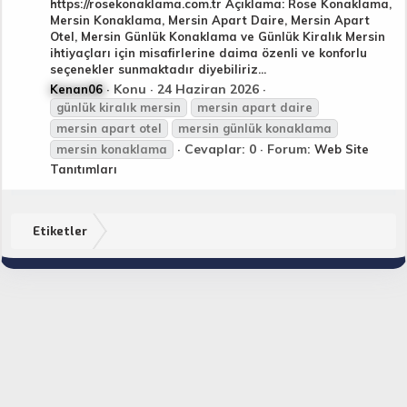
https://rosekonaklama.com.tr Açıklama: Rose Konaklama,
Mersin Konaklama, Mersin Apart Daire, Mersin Apart
Otel, Mersin Günlük Konaklama ve Günlük Kiralık Mersin
ihtiyaçları için misafirlerine daima özenli ve konforlu
seçenekler sunmaktadır diyebiliriz...
Konu
24 Haziran 2026
Kenan06
günlük kiralık
mersin
mersin
apart
daire
mersin
apart
otel
mersin
günlük konaklama
Cevaplar: 0
Forum:
mersin
konaklama
Web Site
Tanıtımları
Etiketler