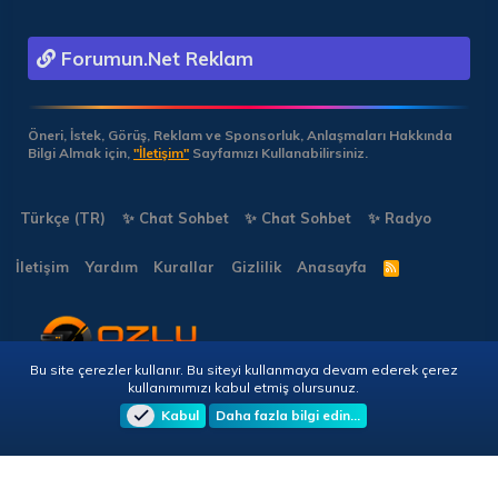
Forumun.Net Reklam
Öneri, İstek, Görüş, Reklam ve Sponsorluk, Anlaşmaları Hakkında
Bilgi Almak için,
"İletişim"
Sayfamızı Kullanabilirsiniz.
Türkçe (TR)
✨ Chat Sohbet
✨ Chat Sohbet
✨ Radyo
İletişim
Yardım
Kurallar
Gizlilik
Anasayfa
R
S
S
Bu site çerezler kullanır. Bu siteyi kullanmaya devam ederek çerez
Copyright © 2026 🎭 Forumun.NET - Tüm Hakları Saklıdır!
kullanımımızı kabul etmiş olursunuz.
Kabul
Daha fazla bilgi edin…