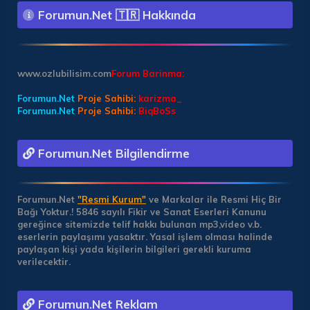
Forumun.Net 🇹🇷 Hakkında
www.ozlubilisim.com
Forum Barinma:
Forumun.Net
Proje Sahibi:
karizma_
Forumun.Net
Proje Sahibi:
BiqBoSs
Forumun.Net Bilgilendirme
Forumun.Net
"Resmi Kurum"
ve Markalar ile Resmi Hiç Bir
Bağı Yoktur.!
5846 sayılı Fikir ve Sanat Eserleri Kanunu
gereğince sitemizde telif hakkı bulunan mp3,video v.b.
eserlerin paylaşımı yasaktır. Yasal işlem olması halinde
paylaşan kişi yada kişilerin bilgileri gerekli kuruma
verilecektir.
Forumun.Net Reklam