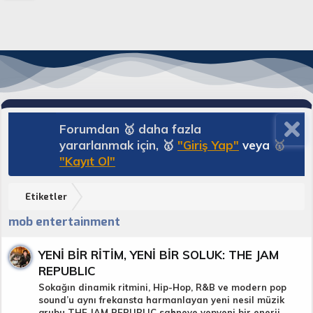
Forumdan 🥇 daha fazla
yararlanmak için, 🥇
"Giriş Yap"
veya
🥇
"Kayıt Ol"
Etiketler
mob entertainment
YENİ BİR RİTİM, YENİ BİR SOLUK: THE JAM
REPUBLIC
Sokağın dinamik ritmini, Hip-Hop, R&B ve modern pop
sound’u aynı frekansta harmanlayan yeni nesil müzik
grubu THE JAM REPUBLIC sahneye yepyeni bir enerji