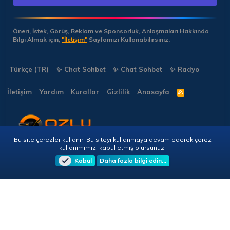
Öneri, İstek, Görüş, Reklam ve Sponsorluk, Anlaşmaları Hakkında
Bilgi Almak için,
"İletişim"
Sayfamızı Kullanabilirsiniz.
Türkçe (TR)
✨ Chat Sohbet
✨ Chat Sohbet
✨ Radyo
İletişim
Yardım
Kurallar
Gizlilik
Anasayfa
R
S
S
Bu site çerezler kullanır. Bu siteyi kullanmaya devam ederek çerez
Copyright © 2026 🎭 Forumun.NET - Tüm Hakları Saklıdır!
kullanımımızı kabul etmiş olursunuz.
Kabul
Daha fazla bilgi edin…