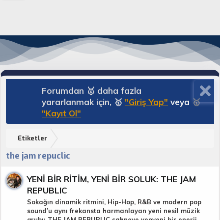
Forumdan 🥇 daha fazla
yararlanmak için, 🥇
"Giriş Yap"
veya
🥇
"Kayıt Ol"
Etiketler
the jam repuclic
YENİ BİR RİTİM, YENİ BİR SOLUK: THE JAM
REPUBLIC
Sokağın dinamik ritmini, Hip-Hop, R&B ve modern pop
sound’u aynı frekansta harmanlayan yeni nesil müzik
grubu THE JAM REPUBLIC sahneye yepyeni bir enerji