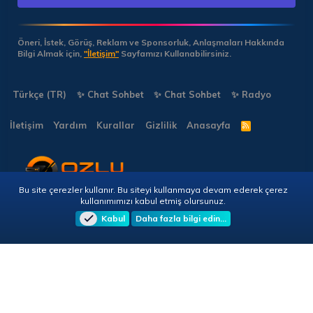
Öneri, İstek, Görüş, Reklam ve Sponsorluk, Anlaşmaları Hakkında
Bilgi Almak için,
"İletişim"
Sayfamızı Kullanabilirsiniz.
Türkçe (TR)
✨ Chat Sohbet
✨ Chat Sohbet
✨ Radyo
İletişim
Yardım
Kurallar
Gizlilik
Anasayfa
R
S
S
Bu site çerezler kullanır. Bu siteyi kullanmaya devam ederek çerez
Copyright © 2026 🎭 Forumun.NET - Tüm Hakları Saklıdır!
kullanımımızı kabul etmiş olursunuz.
Kabul
Daha fazla bilgi edin…