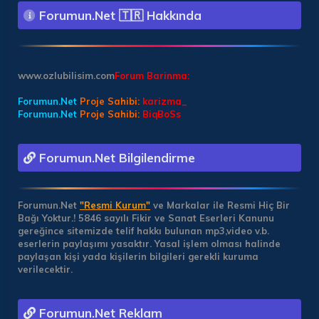
Forumun.Net 🇹🇷 Hakkında
www.ozlubilisim.com
Forum Barinma:
Forumun.Net
Proje Sahibi:
karizma_
Forumun.Net
Proje Sahibi:
BiqBoSs
Forumun.Net Bilgilendirme
Forumun.Net
"Resmi Kurum"
ve Markalar ile Resmi Hiç Bir
Bağı Yoktur.!
5846 sayılı Fikir ve Sanat Eserleri Kanunu
gereğince sitemizde telif hakkı bulunan mp3,video v.b.
eserlerin paylaşımı yasaktır. Yasal işlem olması halinde
paylaşan kişi yada kişilerin bilgileri gerekli kuruma
verilecektir.
Forumun.Net Reklam