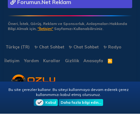
Forumun.Net Reklam
Öneri, İstek, Görüş, Reklam ve Sponsorluk, Anlaşmaları Hakkında
Bilgi Almak için,
"İletişim"
Sayfamızı Kullanabilirsiniz.
Türkçe (TR)
✨ Chat Sohbet
✨ Chat Sohbet
✨ Radyo
İletişim
Yardım
Kurallar
Gizlilik
Anasayfa
R
S
S
Bu site çerezler kullanır. Bu siteyi kullanmaya devam ederek çerez
Copyright © 2026 🎭 Forumun.NET - Tüm Hakları Saklıdır!
kullanımımızı kabul etmiş olursunuz.
Kabul
Daha fazla bilgi edin…