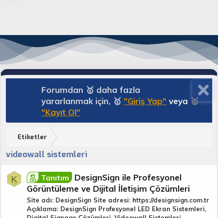
Forumdan 🥇 daha fazla
yararlanmak için, 🥇
"Giriş Yap"
veya
🥇
"Kayıt Ol"
Etiketler
videowall sistemleri
DesignSign ile Profesyonel
Tanıtım
K
Görüntüleme ve Dijital İletişim Çözümleri
Site adı: DesignSign Site adresi: https://designsign.com.tr
Açıklama: DesignSign Profesyonel LED Ekran Sistemleri,
Digital Signage Çözümleri, Videowall Sistemleri,