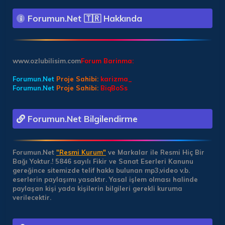
Forumun.Net 🇹🇷 Hakkında
www.ozlubilisim.com
Forum Barinma:
Forumun.Net
Proje Sahibi:
karizma_
Forumun.Net
Proje Sahibi:
BiqBoSs
Forumun.Net Bilgilendirme
Forumun.Net
"Resmi Kurum"
ve Markalar ile Resmi Hiç Bir
Bağı Yoktur.!
5846 sayılı Fikir ve Sanat Eserleri Kanunu
gereğince sitemizde telif hakkı bulunan mp3,video v.b.
eserlerin paylaşımı yasaktır. Yasal işlem olması halinde
paylaşan kişi yada kişilerin bilgileri gerekli kuruma
verilecektir.