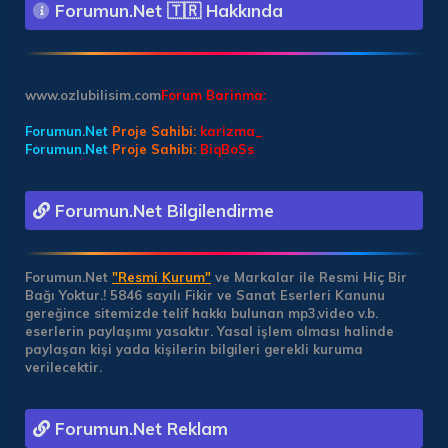
Forumun.Net 🇹🇷 Hakkında
www.ozlubilisim.com
Forum Barinma:
Forumun.Net
Proje Sahibi:
karizma_
Forumun.Net
Proje Sahibi:
BiqBoSs
Forumun.Net Bilgilendirme
Forumun.Net
"Resmi Kurum"
ve Markalar ile Resmi Hiç Bir
Bağı Yoktur.!
5846 sayılı Fikir ve Sanat Eserleri Kanunu
gereğince sitemizde telif hakkı bulunan mp3,video v.b.
eserlerin paylaşımı yasaktır. Yasal işlem olması halinde
paylaşan kişi yada kişilerin bilgileri gerekli kuruma
verilecektir.
Forumun.Net Reklam