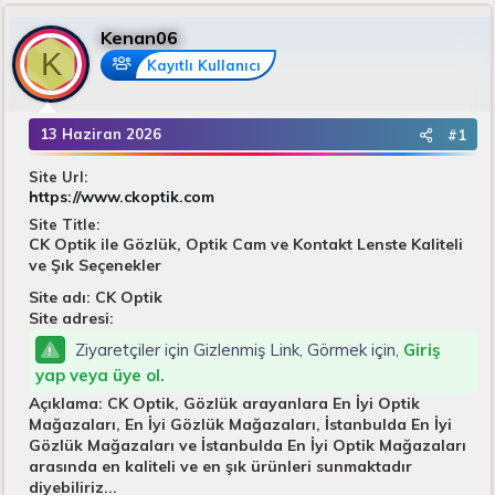
u
k
n
B
e
g
Kenan06
a
t
ı
K
Kayıtlı Kullanıcı
ş
l
ç
l
e
t
a
r
a
13 Haziran 2026
#1
t
r
a
i
Site Url
n
h
https://www.ckoptik.com
i
Site Title
CK Optik ile Gözlük, Optik Cam ve Kontakt Lenste Kaliteli
ve Şık Seçenekler
Site adı: CK Optik
Site adresi:
Ziyaretçiler için Gizlenmiş Link, Görmek için,
Giriş
yap veya üye ol.
Açıklama: CK Optik, Gözlük arayanlara En İyi Optik
Mağazaları, En İyi Gözlük Mağazaları, İstanbulda En İyi
Gözlük Mağazaları ve İstanbulda En İyi Optik Mağazaları
arasında en kaliteli ve en şık ürünleri sunmaktadır
diyebiliriz...