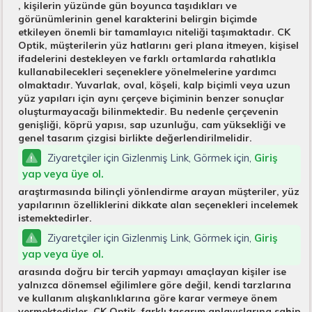
, kişilerin yüzünde gün boyunca taşıdıkları ve
görünümlerinin genel karakterini belirgin biçimde
etkileyen önemli bir tamamlayıcı niteliği taşımaktadır. CK
Optik, müşterilerin yüz hatlarını geri plana itmeyen, kişisel
ifadelerini destekleyen ve farklı ortamlarda rahatlıkla
kullanabilecekleri seçeneklere yönelmelerine yardımcı
olmaktadır. Yuvarlak, oval, köşeli, kalp biçimli veya uzun
yüz yapıları için aynı çerçeve biçiminin benzer sonuçlar
oluşturmayacağı bilinmektedir. Bu nedenle çerçevenin
genişliği, köprü yapısı, sap uzunluğu, cam yüksekliği ve
genel tasarım çizgisi birlikte değerlendirilmelidir.
Ziyaretçiler için Gizlenmiş Link, Görmek için,
Giriş
yap veya üye ol.
araştırmasında bilinçli yönlendirme arayan müşteriler, yüz
yapılarının özelliklerini dikkate alan seçenekleri incelemek
istemektedirler.
Ziyaretçiler için Gizlenmiş Link, Görmek için,
Giriş
yap veya üye ol.
arasında doğru bir tercih yapmayı amaçlayan kişiler ise
yalnızca dönemsel eğilimlere göre değil, kendi tarzlarına
ve kullanım alışkanlıklarına göre karar vermeye önem
vermektedirler. CK Optik, farklı tasarım anlayışlarına sahip