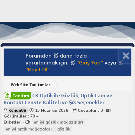
Forumdan 🥇 daha fazla
yararlanmak için, 🥇
"Giriş Yap"
veya
🥇
"Kayıt Ol"
Web Site Tanıtımları
CK Optik ile Gözlük, Optik Cam ve
Tanıtım
Kontakt Lenste Kaliteli ve Şık Seçenekler
K
B
Cevaplar : 0
Kenan06
13 Haziran 2026
o
a
Görüntüler : 70 -
n
E
ş
Etiketler:
en i̇yi gözlük mağazaları
u
t
l
en i̇yi optik mağazaları
gözlük
y
i
a