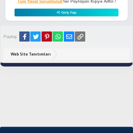
Tüm Yasal Sorumluluk
'lar Paylaşan Kişiye Aittir.!
Giriş Yap
Facebook
Twitter
Pinterest
WhatsApp
E-posta
Link
Paylaş:
Web Site Tanıtımları