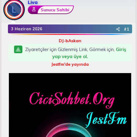
Liva
u
n
L
B
g
Sunucu Sahibi
a
ı
ş
ç
l
t
3 Haziran 2026
#1
a
a
t
r
DJ-bAskan
a
i
Ziyaretçiler için Gizlenmiş Link, Görmek için,
Giriş
n
h
i
yap veya üye ol.
Jestfm'de yayında