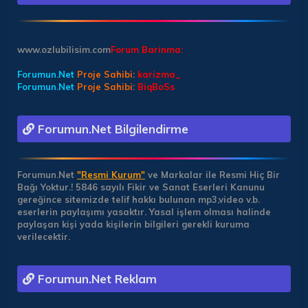
www.ozlubilisim.com
Forum Barinma:
Forumun.Net
Proje Sahibi:
karizma_
Forumun.Net
Proje Sahibi:
BiqBoSs
Forumun.Net Bilgilendirme
Forumun.Net
"Resmi Kurum"
ve Markalar ile Resmi Hiç Bir
Bağı Yoktur.!
5846 sayılı Fikir ve Sanat Eserleri Kanunu
gereğince sitemizde telif hakkı bulunan mp3,video v.b.
eserlerin paylaşımı yasaktır. Yasal işlem olması halinde
paylaşan kişi yada kişilerin bilgileri gerekli kuruma
verilecektir.
Forumun.Net Reklam