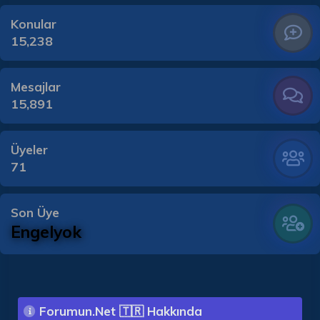
Konular
15,238
Mesajlar
15,891
Üyeler
71
Son Üye
Engelyok
Forumun.Net 🇹🇷 Hakkında