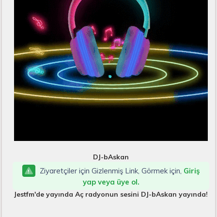
DJ-bAskan
Ziyaretçiler için Gizlenmiş Link, Görmek için,
Giriş
yap veya üye ol.
Jestfm'de yayında Aç radyonun sesini DJ-bAskan yayında!