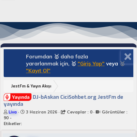
Forumdan 🥇 daha fazla
yararlanmak için, 🥇
"Giriş Yap"
veya
🥇
"Kayıt Ol"
JestFm & Yayın Akışı
DJ-bAskan CiciSohbet.org JestFm de
Yayında
yayında
K
B
Cevaplar : 0
Görüntüler :
Liva
3 Haziran 2026
o
a
90 -
n
ş
Etiketler:
u
l
y
a