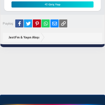
Giriş Yap
Facebook
Twitter
Pinterest
WhatsApp
E-posta
Link
Paylaş:
JestFm & Yayın Akışı