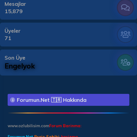
Mesajlar
15,879
Üyeler
71
Son Üye
Engelyok
Forumun.Net 🇹🇷 Hakkında
www.ozlubilisim.com
Forum Barinma:
Forumun.Net
Proje Sahibi:
karizma_