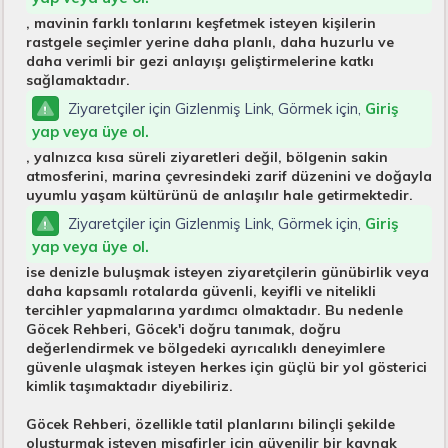
, mavinin farklı tonlarını keşfetmek isteyen kişilerin
rastgele seçimler yerine daha planlı, daha huzurlu ve
daha verimli bir gezi anlayışı geliştirmelerine katkı
sağlamaktadır.
Ziyaretçiler için Gizlenmiş Link, Görmek için,
Giriş
yap veya üye ol.
, yalnızca kısa süreli ziyaretleri değil, bölgenin sakin
atmosferini, marina çevresindeki zarif düzenini ve doğayla
uyumlu yaşam kültürünü de anlaşılır hale getirmektedir.
Ziyaretçiler için Gizlenmiş Link, Görmek için,
Giriş
yap veya üye ol.
ise denizle buluşmak isteyen ziyaretçilerin günübirlik veya
daha kapsamlı rotalarda güvenli, keyifli ve nitelikli
tercihler yapmalarına yardımcı olmaktadır. Bu nedenle
Göcek Rehberi, Göcek'i doğru tanımak, doğru
değerlendirmek ve bölgedeki ayrıcalıklı deneyimlere
güvenle ulaşmak isteyen herkes için güçlü bir yol gösterici
kimlik taşımaktadır diyebiliriz.
Göcek Rehberi, özellikle tatil planlarını bilinçli şekilde
oluşturmak isteyen misafirler için güvenilir bir kaynak