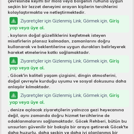
çevresinde keyifli bir mola veya bölgenin ruhuna uygun
seçkin bir lezzet deneyimi arayan kişilerin tercihlerini
kolaylaştırmakta ve netleştirmektedir.
Ziyaretçiler için Gizlenmiş Link, Görmek için,
Giriş
yap veya üye ol.
, koyların doğal güzelliklerini keşfetmek isteyen
misafirlerin plansız kalmadan, zamanlarını doğru
kullanarak ve beklentilerine uygun durakları belirleyerek
hareket etmelerine katkı sağlamaktadır.
Ziyaretçiler için Gizlenmiş Link, Görmek için,
Giriş
yap veya üye ol.
, Göcek'in kaliteli yaşam çizgisini, dingin atmosferini,
doğal çevreyle kurduğu uyumu ve sosyal dokusunu daha
anlaşılır kılmaktadır.
Ziyaretçiler için Gizlenmiş Link, Görmek için,
Giriş
yap veya üye ol.
, denize açılacak ziyaretçilerin yalnızca gezi heyecanına
değil, aynı zamanda doğru hizmet tercihlerine de
odaklanmalarını sağlamaktadır. Göcek Rehberi, bütün bu
unsurları güvenilir bir bakışla bir araya getirerek Göcek'te
daha huzurlu, daha seçkin ve daha iyi planlanmış bir