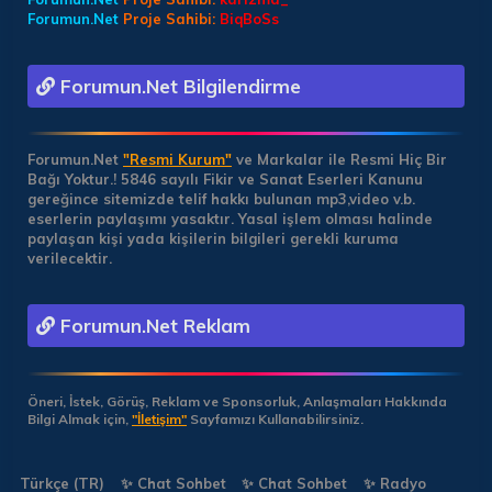
Forumun.Net
Proje Sahibi:
BiqBoSs
Forumun.Net Bilgilendirme
Forumun.Net
"Resmi Kurum"
ve Markalar ile Resmi Hiç Bir
Bağı Yoktur.!
5846 sayılı Fikir ve Sanat Eserleri Kanunu
gereğince sitemizde telif hakkı bulunan mp3,video v.b.
eserlerin paylaşımı yasaktır. Yasal işlem olması halinde
paylaşan kişi yada kişilerin bilgileri gerekli kuruma
verilecektir.
Forumun.Net Reklam
Öneri, İstek, Görüş, Reklam ve Sponsorluk, Anlaşmaları Hakkında
Bilgi Almak için,
"İletişim"
Sayfamızı Kullanabilirsiniz.
Türkçe (TR)
✨ Chat Sohbet
✨ Chat Sohbet
✨ Radyo