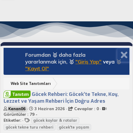
Forumdan 🥇 daha fazla
yararlanmak için, 🥇
"Giriş Yap"
veya
🥇
"Kayıt Ol"
Web Site Tanıtımları
Göcek Rehberi: Göcek’te Tekne, Koy,
Tanıtım
Lezzet ve Yaşam Rehberi İçin Doğru Adres
K
B
Cevaplar : 0
Kenan06
3 Haziran 2026
o
a
Görüntüler : 79 -
n
E
ş
Etiketler:
göcek koylar & rotalar
u
t
l
göcek tekne turu rehberi
göcek'te yaşam
y
i
a