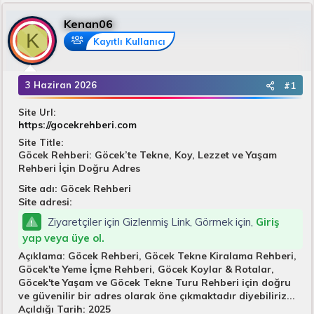
u
k
n
B
e
g
Kenan06
a
t
ı
K
Kayıtlı Kullanıcı
ş
l
ç
l
e
t
a
r
a
3 Haziran 2026
#1
t
r
a
i
Site Url
n
h
https://gocekrehberi.com
i
Site Title
Göcek Rehberi: Göcek’te Tekne, Koy, Lezzet ve Yaşam
Rehberi İçin Doğru Adres
Site adı: Göcek Rehberi
Site adresi:
Ziyaretçiler için Gizlenmiş Link, Görmek için,
Giriş
yap veya üye ol.
Açıklama: Göcek Rehberi, Göcek Tekne Kiralama Rehberi,
Göcek'te Yeme İçme Rehberi, Göcek Koylar & Rotalar,
Göcek'te Yaşam ve Göcek Tekne Turu Rehberi için doğru
ve güvenilir bir adres olarak öne çıkmaktadır diyebiliriz...
Açıldığı Tarih: 2025