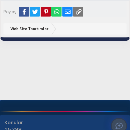
Facebook
Twitter
Pinterest
WhatsApp
E-posta
Link
Paylaş:
Web Site Tanıtımları
Konular
15,298