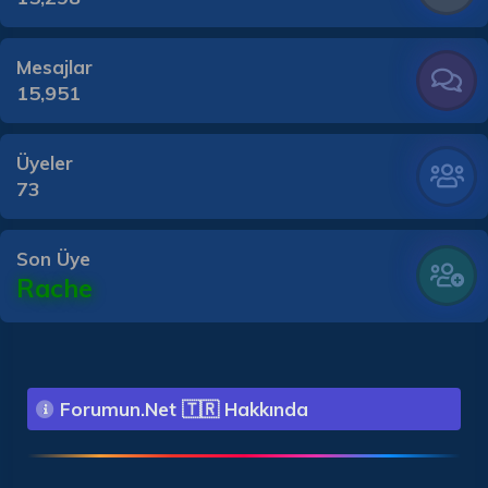
Mesajlar
15,951
Üyeler
73
Son Üye
Rache
Forumun.Net 🇹🇷 Hakkında