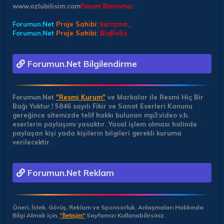
www.ozlubilisim.com
Forum Barinma:
Forumun.Net
Proje Sahibi:
karizma_
Forumun.Net
Proje Sahibi:
BiqBoSs
Forumun.Net Bilgilendirme
Forumun.Net
"Resmi Kurum"
ve Markalar ile Resmi Hiç Bir
Bağı Yoktur.!
5846 sayılı Fikir ve Sanat Eserleri Kanunu
gereğince sitemizde telif hakkı bulunan mp3,video v.b.
eserlerin paylaşımı yasaktır. Yasal işlem olması halinde
paylaşan kişi yada kişilerin bilgileri gerekli kuruma
verilecektir.
Forumun.Net Reklam
Öneri, İstek, Görüş, Reklam ve Sponsorluk, Anlaşmaları Hakkında
Bilgi Almak için,
"İletişim"
Sayfamızı Kullanabilirsiniz.