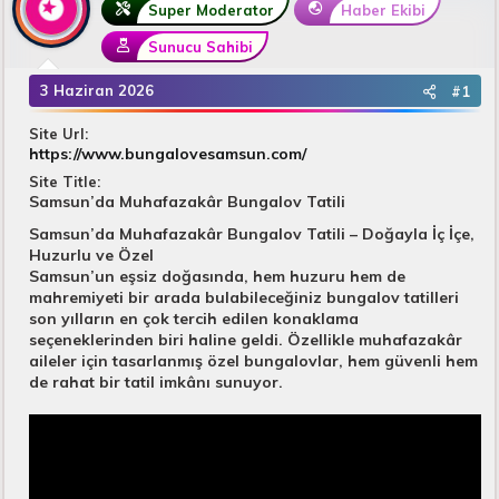
B
g
Super Moderator
Haber Ekibi
a
ı
Sunucu Sahibi
ş
ç
l
t
3 Haziran 2026
#1
a
a
t
r
Site Url
a
i
https://www.bungalovesamsun.com/
n
h
i
Site Title
Samsun’da Muhafazakâr Bungalov Tatili
Samsun’da Muhafazakâr Bungalov Tatili – Doğayla İç İçe,
Huzurlu ve Özel
Samsun’un eşsiz doğasında, hem huzuru hem de
mahremiyeti bir arada bulabileceğiniz bungalov tatilleri
son yılların en çok tercih edilen konaklama
seçeneklerinden biri haline geldi. Özellikle muhafazakâr
aileler için tasarlanmış özel bungalovlar, hem güvenli hem
de rahat bir tatil imkânı sunuyor.