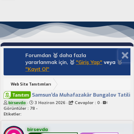
Forumdan 🥇 daha fazla
yararlanmak için, 🥇
"Giriş Yap"
veya
🥇
"Kayıt Ol"
Web Site Tanıtımları
Samsun’da Muhafazakâr Bungalov Tatili
Tanıtım
K
B
Cevaplar : 0
birsevda
3 Haziran 2026
o
a
Görüntüler : 78 -
n
ş
Etiketler:
u
l
y
a
birsevda
u
n