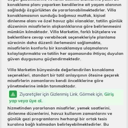
konaklama planı yaparken kendilerine ait yaşam alanının
sağladığı özgürlükten de yararlanabilmektedirler. Villa
konaklamasının sunduğu bağımsız mutfak, kişisel
dinlenme alanı ve özel havuz gibi olanaklar, tatilin günlük
düzeninin misafirlerin alışkanlıklarına göre belirlenmesini
mümkün kılmaktadır. Villa Marketim, farklı bütçelere ve
beklentilere cevap verebilecek seçenekleriyle planlama
sürecinin daha düzenli ilerlemesini sağlamakta,
misafirlerin konforlu bir konaklamaya ulaşmalarını
kolaylaştırmakta ve tatilin her aşamasında ihtiyaç duyulan
güven duygusunu güçlendirmektedir.
Villa Marketim bünyesinde değerlendirilen konaklama
seçenekleri, standart bir tatil anlayışının ötesine geçerek
misafirlerin zamanlarını kendi önceliklerine göre
yönetmelerine imkân tanımaktadır.
Ziyaretçiler için Gizlenmiş Link, Görmek için,
Giriş
yap veya üye ol.
hizmetinden yararlanan misafirler, yemek saatlerini,
dinlenme düzenlerini, havuz kullanım zamanlarını ve
günlük gezi programlarını herhangi bir ortak tesis
kuralına bağlı kalmadan belirleyebilmektedirler. Bu