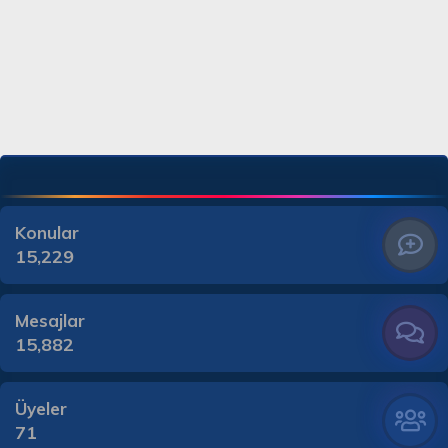
Konular
15,229
Mesajlar
15,882
Üyeler
71