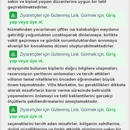
sakin ve kişisel yaşam düzenlerine uygun bir tatil
geçirebilmektedirler.
Ziyaretçiler için Gizlenmiş Link, Görmek için,
Giriş
yap veya üye ol.
hizmetinden yararlanan çiftler ise kalabalığın meydana
getirdiği yoğunluktan uzaklaşarak dinlenmeye, birlikte
vakit geçirmeye ve günlük sorumluluklardan arınmaya
elverişli bir konaklama düzeni oluşturabilmektedirler.
Ziyaretçiler için Gizlenmiş Link, Görmek için,
Giriş
yap veya üye ol.
arayışında bulunan kişilerin doğru bilgilere ulaşmaları,
rezervasyon şartlarını anlamaları ve tercih ettikleri
villanın temel niteliklerini önceden öğrenmeleri büyük
önem taşımaktadır. Villa Marketim, bu gereklilikleri dikkate
alarak misafirlerin karar verme sürecinde belirsizlik
yaşamalarını önlemeyi ve tatil beklentilerini gerçekçi
ölçütlerle şekillendirmelerini amaçlamaktadır.
Ziyaretçiler için Gizlenmiş Link, Görmek için,
Giriş
yap veya üye ol.
seçeneklerini tercih eden misafirler, bölgenin sahillerine,
doğal güzelliklerine ve farklı etkinlik alanlarına yakın bir