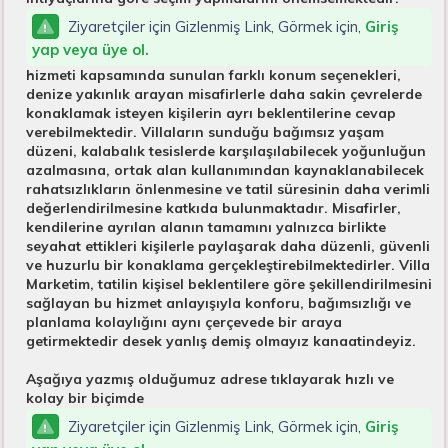
Ziyaretçiler için Gizlenmiş Link, Görmek için,
Giriş
yap veya üye ol.
hizmeti kapsamında sunulan farklı konum seçenekleri,
denize yakınlık arayan misafirlerle daha sakin çevrelerde
konaklamak isteyen kişilerin ayrı beklentilerine cevap
verebilmektedir. Villaların sunduğu bağımsız yaşam
düzeni, kalabalık tesislerde karşılaşılabilecek yoğunluğun
azalmasına, ortak alan kullanımından kaynaklanabilecek
rahatsızlıkların önlenmesine ve tatil süresinin daha verimli
değerlendirilmesine katkıda bulunmaktadır. Misafirler,
kendilerine ayrılan alanın tamamını yalnızca birlikte
seyahat ettikleri kişilerle paylaşarak daha düzenli, güvenli
ve huzurlu bir konaklama gerçekleştirebilmektedirler. Villa
Marketim, tatilin kişisel beklentilere göre şekillendirilmesini
sağlayan bu hizmet anlayışıyla konforu, bağımsızlığı ve
planlama kolaylığını aynı çerçevede bir araya
getirmektedir desek yanlış demiş olmayız kanaatindeyiz.
Aşağıya yazmış olduğumuz adrese tıklayarak hızlı ve
kolay bir biçimde
Ziyaretçiler için Gizlenmiş Link, Görmek için,
Giriş