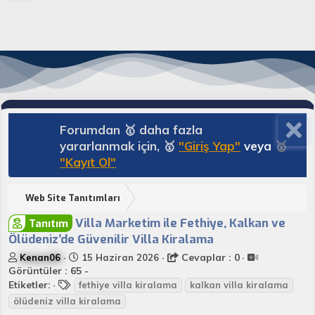
Forumdan 🥇 daha fazla
yararlanmak için, 🥇
"Giriş Yap"
veya
🥇
"Kayıt Ol"
Web Site Tanıtımları
Villa Marketim ile Fethiye, Kalkan ve
Tanıtım
Ölüdeniz’de Güvenilir Villa Kiralama
K
B
Cevaplar : 0
Kenan06
15 Haziran 2026
o
a
Görüntüler : 65 -
n
E
ş
Etiketler:
fethiye villa kiralama
kalkan villa kiralama
u
t
l
ölüdeniz villa kiralama
y
i
a