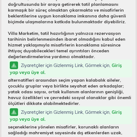
doğrultusunda bir araya getirerek tatil planlamasını
karmaşık bir süreç olmaktan çıkarmakta ve misafirlerin
beklentilerine uygun konaklama imkanına daha güvenli
biçimde ulaşmalarına katkıda bulunmaktadır diyebiliriz.
Villa Marketim, tatil hazırlığının yalnızca rezervasyon
tarihinin belirlenmesinden ibaret olmadığını kabul eden
hizmet yaklaşımıyla misafirlerin konaklama süresince
ihtiyaç duyabilecekleri temel ayrıntıları önceden
değerlendirmelerine yardımcı olmaktadır.
Ziyaretçiler için Gizlenmiş Link, Görmek için,
Giriş
yap veya üye ol.
alternatifleri arasından seçim yapan kalabalık aileler,
çocuklu gruplar veya birlikte seyahat eden arkadaşlar;
yatak odası sayısı, ortak kullanım alanlarının genişliği,
havuz özellikleri ve çevredeki sosyal olanaklar gibi önemli
ölçütleri dikkate alabilmektedirler.
Ziyaretçiler için Gizlenmiş Link, Görmek için,
Giriş
yap veya üye ol.
seçeneklerine yönelen misafirler, korunaklı alanların
sağladığı mahremiyet sayesinde dış etkenlerden uzak,