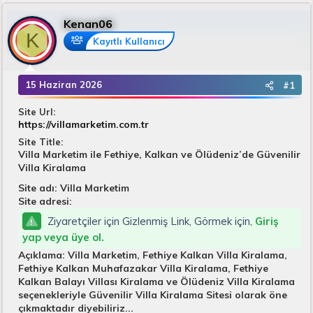
u
k
n
B
e
g
Kenan06
a
t
ı
K
Kayıtlı Kullanıcı
ş
l
ç
l
e
t
a
r
a
15 Haziran 2026
#1
t
r
a
i
Site Url
n
h
https://villamarketim.com.tr
i
Site Title
Villa Marketim ile Fethiye, Kalkan ve Ölüdeniz’de Güvenilir
Villa Kiralama
Site adı: Villa Marketim
Site adresi:
Ziyaretçiler için Gizlenmiş Link, Görmek için,
Giriş
yap veya üye ol.
Açıklama: Villa Marketim, Fethiye Kalkan Villa Kiralama,
Fethiye Kalkan Muhafazakar Villa Kiralama, Fethiye
Kalkan Balayı Villası Kiralama ve Ölüdeniz Villa Kiralama
seçenekleriyle Güvenilir Villa Kiralama Sitesi olarak öne
çıkmaktadır diyebiliriz...