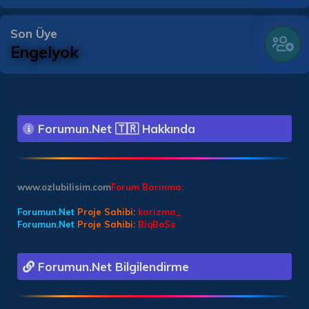
Son Üye
Engelyok
Forumun.Net 🇹🇷 Hakkında
www.ozlubilisim.com
Forum Barinma:
Forumun.Net
Proje Sahibi:
karizma_
Forumun.Net
Proje Sahibi:
BiqBoSs
Forumun.Net Bilgilendirme