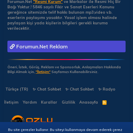
Forumun.Net
"Resmi Kurum"
ve Markalar ile Resmi Hiç Bir
Bağı Yoktur.!
5846 sayılı Fikir ve Sanat Eserleri Kanunu
gereğince sitemizde telif hakkı bulunan mp3,video v.b.
eserlerin paylaşımı yasaktır. Yasal işlem olması halinde
paylaşan kişi yada kişilerin bilgileri gerekli kuruma
verilecektir.
Forumun.Net Reklam
Öneri, İstek, Görüş, Reklam ve Sponsorluk, Anlaşmaları Hakkında
Bilgi Almak için,
"İletişim"
Sayfamızı Kullanabilirsiniz.
Türkçe (TR)
✨ Chat Sohbet
✨ Chat Sohbet
✨ Radyo
İletişim
Yardım
Kurallar
Gizlilik
Anasayfa
R
S
S
Bu site çerezler kullanır. Bu siteyi kullanmaya devam ederek çerez