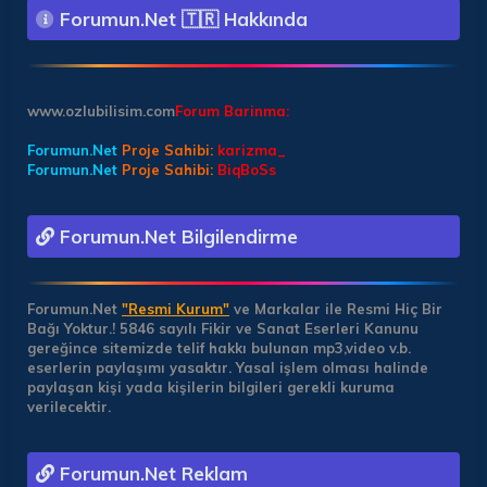
Forumun.Net 🇹🇷 Hakkında
www.ozlubilisim.com
Forum Barinma:
Forumun.Net
Proje Sahibi:
karizma_
Forumun.Net
Proje Sahibi:
BiqBoSs
Forumun.Net Bilgilendirme
Forumun.Net
"Resmi Kurum"
ve Markalar ile Resmi Hiç Bir
Bağı Yoktur.!
5846 sayılı Fikir ve Sanat Eserleri Kanunu
gereğince sitemizde telif hakkı bulunan mp3,video v.b.
eserlerin paylaşımı yasaktır. Yasal işlem olması halinde
paylaşan kişi yada kişilerin bilgileri gerekli kuruma
verilecektir.
Forumun.Net Reklam