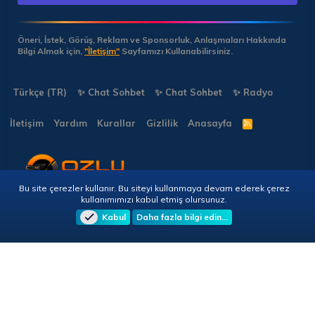
Öneri, İstek, Görüş, Reklam ve Sponsorluk, Anlaşmaları Hakkında
Bilgi Almak için,
"İletişim"
Sayfamızı Kullanabilirsiniz.
Türkçe (TR)
✨ Chat Sohbet
✨ Chat Sohbet
✨ Radyo
İletişim
Yardım
Kurallar
Gizlilik
Anasayfa
R
S
S
Bu site çerezler kullanır. Bu siteyi kullanmaya devam ederek çerez
Copyright © 2026 🎭 Forumun.NET - Tüm Hakları Saklıdır!
kullanımımızı kabul etmiş olursunuz.
Kabul
Daha fazla bilgi edin…