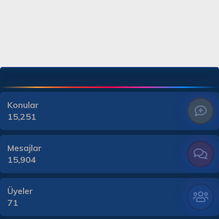
Konular
15,251
Mesajlar
15,904
Üyeler
71