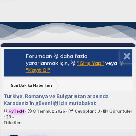
Forumdan 🥇 daha fazla
yararlanmak için, 🥇
"Giriş Yap"
veya
🥇
"Kayıt Ol"
Son Dakika Haberleri
Türkiye, Romanya ve Bulgaristan arasında
Karadeniz'in güvenliği için mutabakat
K
B
Cevaplar : 0
Görüntüler
HyTecH
8 Temmuz 2026
o
a
: 23 -
n
ş
Etiketler:
u
l
y
a