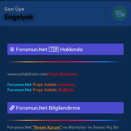
Son Üye
Engelyok
Forumun.Net 🇹🇷 Hakkında
www.ozlubilisim.com
Forum Barinma:
Forumun.Net
Proje Sahibi:
karizma_
Forumun.Net
Proje Sahibi:
BiqBoSs
Forumun.Net Bilgilendirme
Forumun.Net
"Resmi Kurum"
ve Markalar ile Resmi Hiç Bir