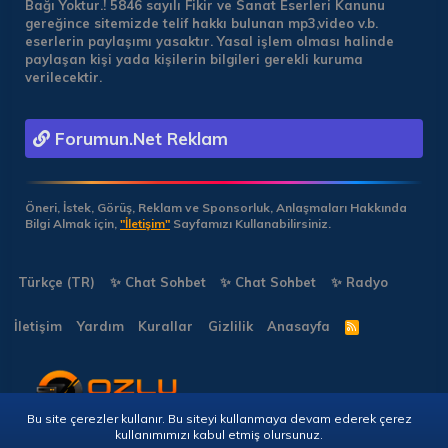
Bağı Yoktur.!
5846 sayılı Fikir ve Sanat Eserleri Kanunu
gereğince sitemizde telif hakkı bulunan mp3,video v.b.
eserlerin paylaşımı yasaktır. Yasal işlem olması halinde
paylaşan kişi yada kişilerin bilgileri gerekli kuruma
verilecektir.
Forumun.Net Reklam
Öneri, İstek, Görüş, Reklam ve Sponsorluk, Anlaşmaları Hakkında
Bilgi Almak için,
"İletişim"
Sayfamızı Kullanabilirsiniz.
Türkçe (TR)
✨ Chat Sohbet
✨ Chat Sohbet
✨ Radyo
İletişim
Yardım
Kurallar
Gizlilik
Anasayfa
R
S
S
Bu site çerezler kullanır. Bu siteyi kullanmaya devam ederek çerez
Copyright © 2026 🎭 Forumun.NET - Tüm Hakları Saklıdır!
kullanımımızı kabul etmiş olursunuz.