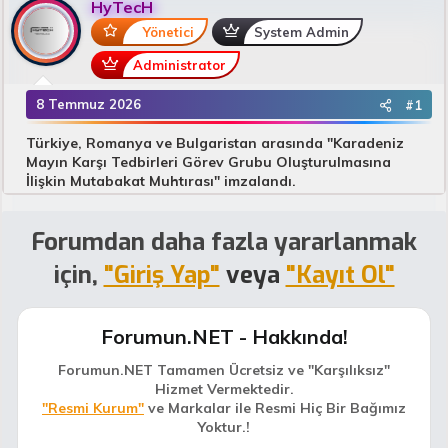
HyTecH
u
n
B
g
Yönetici
System Admin
a
ı
Administrator
ş
ç
l
t
8 Temmuz 2026
#1
a
a
t
r
Türkiye, Romanya ve Bulgaristan arasında "Karadeniz
a
i
Mayın Karşı Tedbirleri Görev Grubu Oluşturulmasına
n
h
İlişkin Mutabakat Muhtırası" imzalandı.
i
Forumdan daha fazla yararlanmak
için,
"Giriş Yap"
veya
"Kayıt Ol"
Forumun.NET - Hakkında!
Forumun.NET Tamamen Ücretsiz ve "Karşılıksız"
Hizmet Vermektedir.
"Resmi Kurum"
ve Markalar ile Resmi Hiç Bir Bağımız
Yoktur.!